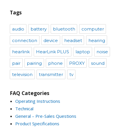
Tags
audio
battery
bluetooth
computer
connection
device
headset
hearing
hearlink
HearLink PLUS
laptop
noise
pair
pairing
phone
PROXY
sound
television
transmitter
tv
FAQ Categories
Operating Instructions
Technical
General – Pre-Sales Questions
Product Specifications