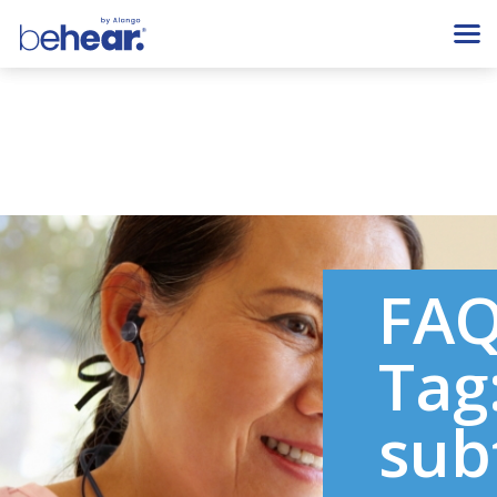
FA
Tag
sub