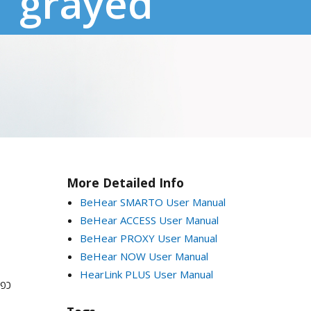
grayed
More Detailed Info
BeHear SMARTO User Manual
BeHear ACCESS User Manual
BeHear PROXY User Manual
BeHear NOW User Manual
HearLink PLUS User Manual
כפת