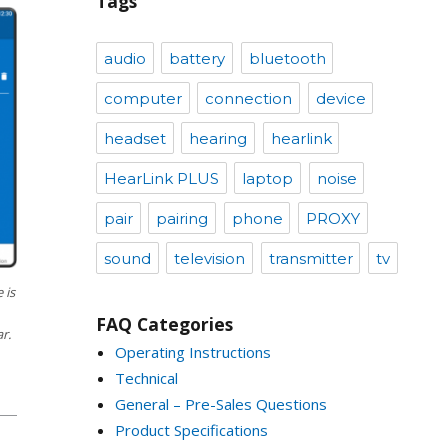
Tags
audio
battery
bluetooth
computer
connection
device
headset
hearing
hearlink
HearLink PLUS
laptop
noise
pair
pairing
phone
PROXY
sound
television
transmitter
tv
 is
FAQ Categories
r.
Operating Instructions
Technical
General – Pre-Sales Questions
Product Specifications