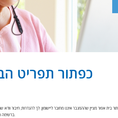
כפתור תפריט הב
ור בית אפור מציין שההמגבר איננו מחובר ליישומון. לך להגדרות; חיבור ווד
BeHear ברשימה תצטרך להצמיד אותו – צפה בקישורי הווידאו שלהלן להנחיות.