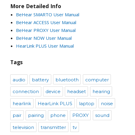
More Detailed Info
BeHear SMARTO User Manual
BeHear ACCESS User Manual
BeHear PROXY User Manual
BeHear NOW User Manual
HearLink PLUS User Manual
Tags
audio
battery
bluetooth
computer
connection
device
headset
hearing
hearlink
HearLink PLUS
laptop
noise
pair
pairing
phone
PROXY
sound
television
transmitter
tv