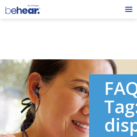
FA
Tag
dis