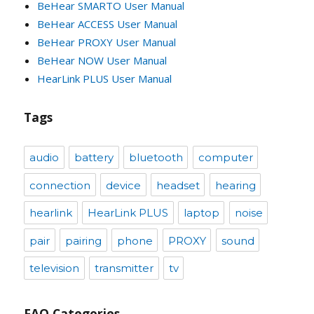
BeHear SMARTO User Manual
BeHear ACCESS User Manual
BeHear PROXY User Manual
BeHear NOW User Manual
HearLink PLUS User Manual
Tags
audio
battery
bluetooth
computer
connection
device
headset
hearing
hearlink
HearLink PLUS
laptop
noise
pair
pairing
phone
PROXY
sound
television
transmitter
tv
FAQ Categories