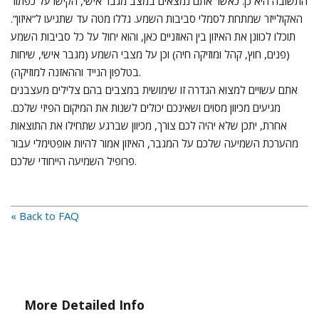
התשובה היא כן. כאשר אתם נמצאים במצב מגבר אישי, הקישו על כפתור
האקולייזר שמתחת לסמלי סביבות השמע. גללו מטה עד שתגיעו ל”איזון”.
תוכלו לכוונן את האיזון בין האוזניים כאן, והוא יחול על כל סביבות השמע
(פנים, חוץ, קהל ומוזיקה חיה) וכן על מצבי השמע (מגבר אישי, שיחות
בטלפון הנייד וההאזנה למוזיקה).
אתם עשויים למצוא הגדרה זו שימושית במצבים בהם צלילים מעצבנים
מגיעים מכיוון מסוים ושאינכם יכולים לשנות את המיקום הפיזי שלכם.
אחרת, יתכן שלא יהיה לכם צורך, מכיוון שברגע שתחילו את התוצאות
מהערכת השמיעה שלכם על המגבר, האיזון אמור להיות אופטימלי עבור
פרופיל השמיעה הייחודי שלכם.
« Back to FAQ
More Detailed Info