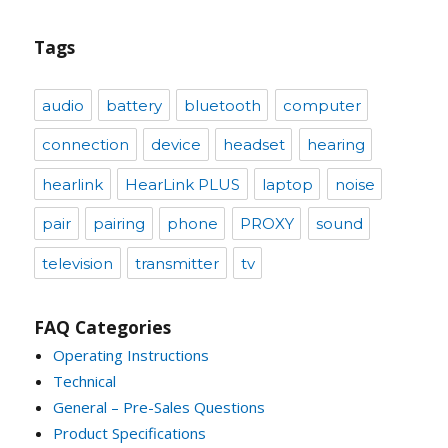
Tags
audio
battery
bluetooth
computer
connection
device
headset
hearing
hearlink
HearLink PLUS
laptop
noise
pair
pairing
phone
PROXY
sound
television
transmitter
tv
FAQ Categories
Operating Instructions
Technical
General – Pre-Sales Questions
Product Specifications