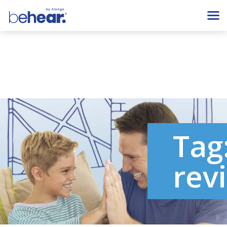
Tag
rev