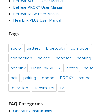
BeHear ACCESS User Manual
BeHear PROXY User Manual
BeHear NOW User Manual
HearLink PLUS User Manual
Tags
audio
battery
bluetooth
computer
connection
device
headset
hearing
hearlink
HearLink PLUS
laptop
noise
pair
pairing
phone
PROXY
sound
television
transmitter
tv
FAQ Categories
Operating Instructions