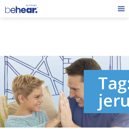
Tag
jer