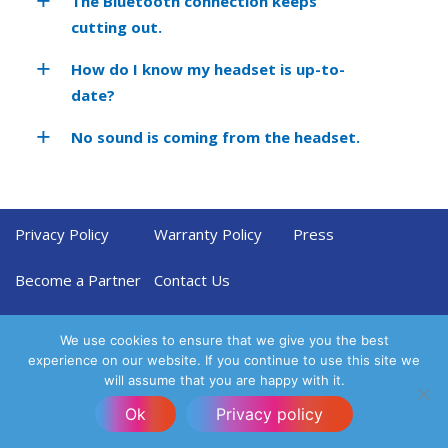
The Bluetooth connection keeps
cutting out.
How do I know my headset is up-to-
date?
No sound is coming from the headset.
Privacy Policy
Warranty Policy
Press
Become a Partner
Contact Us
We use cookies to ensure that we give you the best
experience on our website. If you continue to use this site we
will assume that you are happy with it.
Ok
Privacy policy
Designed by
UX UI Agency