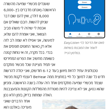
שעונדים מכשירי שמיעה מהשורה
הראשונה (אנחנו מדברים בין 6,000-
8,000 דולר), ואין להם שום דבר
שניתן להשוות. רובם שואלים אם
אכפת לי שיהיה לי משהו סביב
הצוואר, ואני אומרת להם שלא;
למעשה, אני אפילו לא שמה לב לזה
EasyListen מאט את הדיבור כדי
אלא רק כאשר החוטים תופסים את
לשפר את המובנות בשיחות
בגדי. בכל מקרה, זה אי נוחות קטנה
בטלפון הנייד.
כשאתה מחשיב את הפרש המחירים!
אני תמיד מציינת שכל מכשיר מתקדם
טכנולוגית עתיד להיות מיושן בעוד 6-12 חודשים, ואני יכולה להרשות
לעצמי לקנות מכשיר BeHear חדש כל שנה למשך כל חיי במחצית ממה
שצמד מכשירי שמיעה מתקדמים אחד היה עולה בשנה הראשונה. ומכיוון
שהוא נטען, אני לא צריכה להיות מוטרדת מהסוללות הקטנות והמעצבנות
האלה שמתות בדיוק בזמן הלא נכון.
אחד הדברים שאני
מעריכה באלנגו הוא