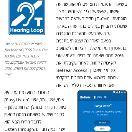
בשיעורי התעמלות מציעים לולאות שמיעה
אישיות, שאיפשרו לי להשתמש במצב
סליל השראה במכשיר (T-Coil). הופתעתי
שיכולתי להבחין במילים במה שהיה בעיקר
קיר של רעש ממערכת ההגברה.
בפעם האחרונה שצפיתי בתכנית
כשתראו סמל זה תדעו שה –
בתיאטרון המקומי שלנו, הצלחתי לשמוע כ
BeHear ACCESS שלכם יכול
-20% ממה שאמרו הדוברים. ידעתי שאני
לעבוד ביחד עם מערכת
לולאת השראה שבמקום, כדי
לא יכולה לחזור. לאחר שקיבלתי את
לספק לכם את השמע הטוב
BeHear Access, פניתי לתיאטרון
ביותר
ושמחתי לשמוע שהם תומכים במקלטי
סליל השראה (T-Coil). אני אחזור!
התכונה המועדפת עלי היא
[EasyListen] איטי, איטי יותר, איטי
ביותר, הגדרה במהלך שיחות טלפון –
כל כך שימושי כשאתה מנסה להאזין
לדובר מהיר! הבא הוא
ListenThrough. יש לי כמה חברים