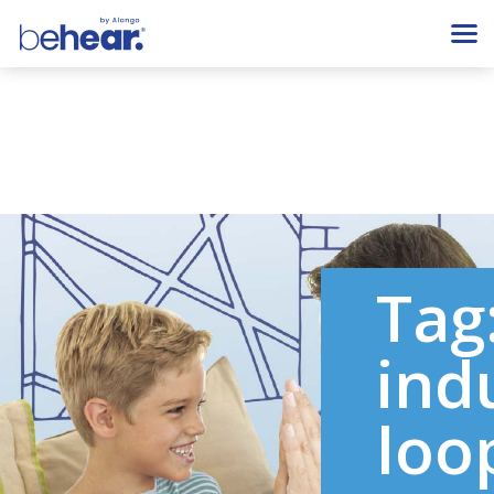
Tag
ind
loo