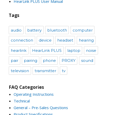
HearLink PLUS User Manual
Tags
audio
battery
bluetooth
computer
connection
device
headset
hearing
hearlink
HearLink PLUS
laptop
noise
pair
pairing
phone
PROXY
sound
television
transmitter
tv
FAQ Categories
Operating Instructions
Technical
General – Pre-Sales Questions
Product Specifications