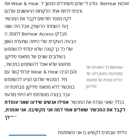
את Wear & Hear. נודע לי שהם משחררים המשך ל- BeHear NOW
ורציתי להיות אחד הלקוחות הראשונים שלהם.
לקח מספר חודשים לקבל את המכשיר
[עד השחרור הרשמי], אבל היה שווה
לחכות. ה BeHear Access מבריק!
הבעיה העיקרית שלי הייתה שתעלת האוזן
שלי כל כך קטנה שלא יכולתי להשתמש
בשילובים שונים של מתאמי סיליקון.
מחשש שלא אוכל להשתמש במכשיר,
כל האוזניות של BeHear
יצרתי קשר עם Wear & Hear והם הגיבו
מסופקות במגוון רחב של
מיד. הטכנאי שלהם הציע להשתמש
גדלים וצורות של מתאמי
סיליקון
במכשיר ללא מתאמי סיליקון. מבחינתי זה
עבד בצורה מושלמת! לא הייתי מודעת
בכלל שאני עונדת את המכשיר.
אפילו אנשים שידעו שאני עומדת
לקבל את המכשיר שואלים אותי למה אני מקשיבה. אני אומרת,
.”
“לך”
גיליתי שבמרכז לקשיש בו אני משתתפת