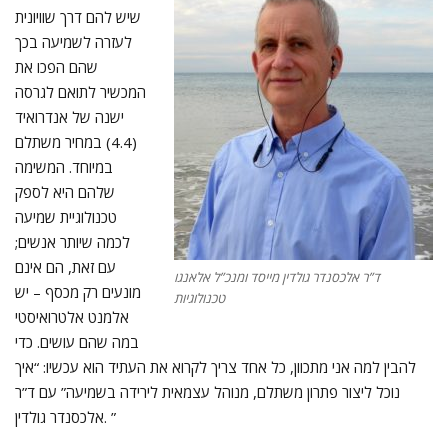
שיש להם דרך שוויונית
לעזרה לשמיעה בכך
שהם הפכו את
המכשיר לתואם לגרסה
ישנה של אנדרואיד
(4.4) במחיר משתלם
במיוחד. המשימה
שלהם היא לספק
טכנולוגיית שמיעה
לכמה שיותר אנשים;
עם זאת, הם אינם
ד”ר אלכסנדר גולדין מייסד ומנכ”ל אלאנגו
מונעים רק מכסף – יש
טכנולוגיות
אלמנט אלטרואיסטי
במה שהם עושים. כדי
להבין למה אני מתכוון, כל אחד צריך לקרוא את העתיד הוא עכשיו: “איך
נוכל ליצור פתרון משתלם, מנוהל עצמאית לירידה בשמיעה” עם ד”ר
אלכסנדר גולדין. ”