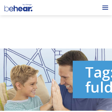
Tag
ful