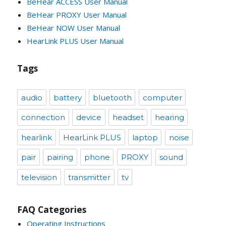
BeHear ACCESS User Manual
BeHear PROXY User Manual
BeHear NOW User Manual
HearLink PLUS User Manual
Tags
audio
battery
bluetooth
computer
connection
device
headset
hearing
hearlink
HearLink PLUS
laptop
noise
pair
pairing
phone
PROXY
sound
television
transmitter
tv
FAQ Categories
Operating Instructions