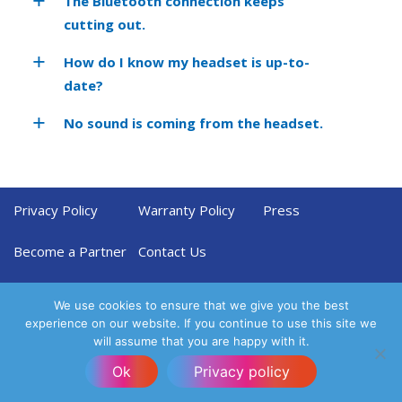
The Bluetooth connection keeps
cutting out.
How do I know my headset is up-to-
date?
No sound is coming from the headset.
Privacy Policy
Warranty Policy
Press
Become a Partner
Contact Us
We use cookies to ensure that we give you the best
experience on our website. If you continue to use this site we
will assume that you are happy with it.
Ok
Privacy policy
Designed by
UX UI Agency