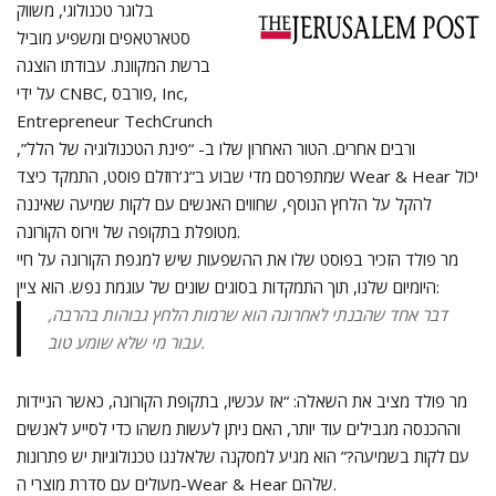
בלוגר טכנולוגי, משווק
סטארטאפים ומשפיע מוביל
ברשת המקוונת. עבודתו הוצגה
על ידי CNBC, פורבס, Inc,
Entrepreneur TechCrunch
ורבים אחרים. הטור האחרון שלו ב- “פינת הטכנולוגיה של הלל”,
שמתפרסם מדי שבוע ב”ג’רוזלם פוסט, התמקד כיצד Wear & Hear יכול
להקל על הלחץ הנוסף, שחווים האנשים עם לקות שמיעה שאיננה
מטופלת בתקופה של וירוס הקורונה.
מר פולד הזכיר בפוסט שלו את ההשפעות שיש למגפת הקורונה על חיי
היומיום שלנו, תוך התמקדות בסוגים שונים של עוגמת נפש. הוא ציין:
דבר אחד שהבנתי לאחרונה הוא שרמות הלחץ גבוהות בהרבה,
עבור מי שלא שומע טוב.
מר פולד מציב את השאלה: “אז עכשיו, בתקופת הקורונה, כאשר הניידות
וההכנסה מגבילים עוד יותר, האם ניתן לעשות משהו כדי לסייע לאנשים
עם לקות בשמיעה?” הוא מגיע למסקנה שלאלנגו טכנולוגיות יש פתרונות
מעולים עם סדרת מוצרי ה-Wear & Hear שלהם.