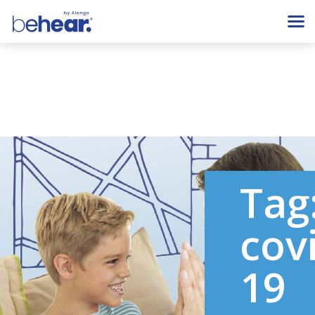
Tag
cov
19