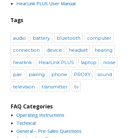
HearLink PLUS User Manual
Tags
audio
battery
bluetooth
computer
connection
device
headset
hearing
hearlink
HearLink PLUS
laptop
noise
pair
pairing
phone
PROXY
sound
television
transmitter
tv
FAQ Categories
Operating Instructions
Technical
General – Pre-Sales Questions