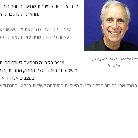
מר בראון הסובל מירידת שמיעה בינונית חמורה,
מהאוזניות להגברת השמיעה, שיש להן טווח מתאים לירידות שמיעה קלות עד בינוניות-חמורות.
עצמה כל הזמן. שנינו יכולים לצפות בט
ברוס בראון, עורך ב- HealthTech
מגפת הקורונה מפריעה לאורח החיים 
Insider
מושפעים במיוחד בגלל הריחוק החברתי, המ.
מר בראון הצליח להוקיר את טכנולוגיית Wear & Hear BeHear במצבים אלה. הוא כותב:
השתמשתי בחיבור הבלוטות’ של האוזניות בהצלחה לשיחות בטלפון החכם ולשיחו,