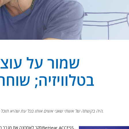
שמור על עוצמ
בטלוויזיה; שוח
המדד ליכולתו של ה- BeHear Access היה בקשתה של אשתי שאני אשים אותו בכל עת שהיא תוכל לומר שאני לא לובש אותו.