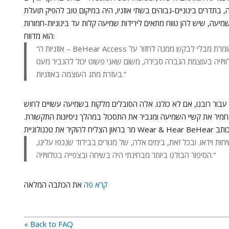
 בתדרים בינוניים-גבוהים בשתי אוזניו, היה במיקום טוב להפיק תועלת
הוא מדווח:
“אוזניות ה – BeHear Access שיפרו את יכולתי להבין את מה שאשתי אומרת מבלי לבקש ממנה לחזור על
לוויזיה בעוצמת הגברה סבירה, משום שאני פשוט יכול להגביר מעט
בעזרת מתג העוצמה באוזניות.”
עבור רובנו, אם לא כולנו. אלה הסובלים מלקות בשמיעה עשויים לחוש
חמיר את קשיי השמיעה ומגביר את התסכול במהלך ניסיונות התקשורת
ת וידאו. ובכל זאת, בימים אלה, של מגורים בבידוד שנכפו עלינו
הסיפור הבולט ביותר מבחינתי היה בשיחה ובצפייה בטלוויזיה.”
קרא
פה
את הכתבה המלאה
« Back to FAQ