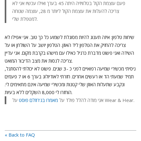
פעם עוצמת הקול בטלוויזיה היתה 45 בערך ואילו עכשיו אני לא
צריכה להעלות את עוצמת הקול ליותר מ 28, עוצמה שנוחה
למטפלת שלי.
שיחות טלפון: איזה תענוג להיות מסוגלת לשמוע כל כך טוב. אני אפילו לא
צריכה להחזיק את הטלפון ליד האוזן. הטלפון יושב על השולחן או על
השידה ואני פשוט מדברת כרגיל כאילו עם מישהו בקרבת מקום. אני עדיין
צריכה לנסות את מצב הדיבור המואט.
ניסיתי מכשירי שמיעה רפואיים לפני כ -3 שנים. פשוט לא יכולתי להסתגל,
תמיד שמעתי הד או רעשים אחרים. חזרתי לאודיולוג בערך 6 או 7 פעמים
ונקבע שתעלות האוזן שלי קטנות ומכשירי שמיעה אינם מתאימים לי.
הוחזרו לי 8,000 השקלים ללא בעיות.
על Wear & Hear.
אני מודה להלל פולד על
מאמרו בג’רוזלם פוסט
« Back to FAQ