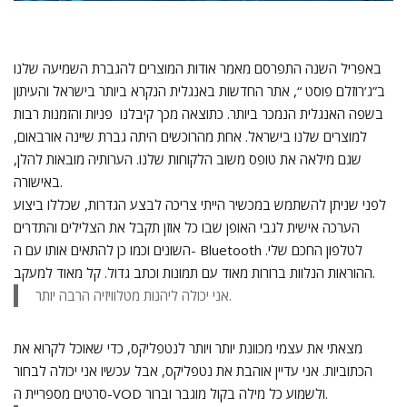
באפריל השנה התפרסם מאמר אודות המוצרים להגברת השמיעה שלנו
ב”ג’רוזלם פוסט “, אתר החדשות באנגלית הנקרא ביותר בישראל והעיתון
בשפה האנגלית הנמכר ביותר. כתוצאה מכך קיבלנו פניות והזמנות רבות
למוצרים שלנו בישראל. אחת מהרוכשים היתה גברת שיינה אורבאום,
שגם מילאה את טופס משוב הלקוחות שלנו. הערותיה מובאות להלן,
באישורה.
לפני שניתן להשתמש במכשיר הייתי צריכה לבצע הגדרות, שכללו ביצוע
הערכה אישית לגבי האופן שבו כל אוזן תקבל את הצלילים והתדרים
השונים וכמו כן להתאים אותו עם ה- Bluetooth לטלפון החכם שלי.
ההוראות הנלוות ברורות מאוד עם תמונות וכתב גדול. קל מאוד למעקב.
אני יכולה ליהנות מטלוויזיה הרבה יותר.
מצאתי את עצמי מכוונת יותר ויותר לנטפליקס, כדי שאוכל לקרוא את
הכתוביות. אני עדיין אוהבת את נטפליקס, אבל עכשיו אני יכולה לבחור
סרטים מספריית ה-VOD ולשמוע כל מילה בקול מוגבר וברור.