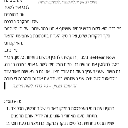
משוב בונה
שימו לב איך זה לא מפריע למשקפיים שלו!
לגבי איך לשפר
את המוצרים
שלנו מתקבל בברכה!
ניל נדרו הוא לקוח חדש יחסית ששיתף אותנו במחשבותיו על ידי השלמת
סקר הלקוחות שלנו, ואז הוסיף הערות בתכתובת באמצעות הדואר
האלקטרוני.
ניל כתב:
“בעבר, התקשיתי להבין אנשים בשיחות טלפון. אבל BeHear Now
ביטל לחלוטין את הבעיה הזו וכולם מצליחים לשמוע אותי בצורה ברורה.
זה משהו שאני מעריך מאוד. זה עובד מצוין. אני גם מוצא שזה מאוד עוזר
להאזנה לטלוויזיה. אני משתמש במשדר עם אוזניות וההבנה די טובה.”
זה עובד מצוין. – ניל נדרו, לקוח מרוצה
הוא מציע:
התקינו את חוטי האפרכסת מחלקו האחורי של המכשיר, מכל צד
מתחת ומעט מאחורי האוזניים. זה ירחיק אותם מהפנים.
שימו מגנט בתחתית כל פיסת בקר (במקום בו נמצאים כעת חוטי