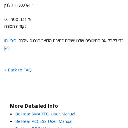
אליזבת סטארנס,
לקוחה מסורה
כדי לקבל את הסיפורים שלנו ישירות לתיבת הדואר הנכנס שלכם,
הירשמו
.
כאן
« Back to FAQ
More Detailed Info
BeHear SMARTO User Manual
BeHear ACCESS User Manual
BeHear PROXY User Manual
BeHear NOW User Manual