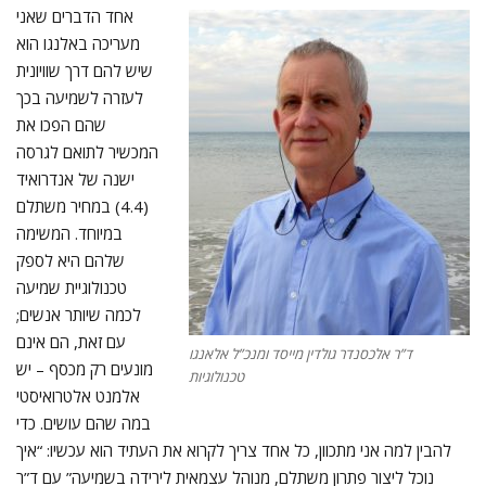
שיש להם דרך שוויונית
לעזרה לשמיעה בכך
שהם הפכו את
המכשיר לתואם לגרסה
ישנה של אנדרואיד
(4.4) במחיר משתלם
במיוחד. המשימה
שלהם היא לספק
טכנולוגיית שמיעה
לכמה שיותר אנשים;
עם זאת, הם אינם
ד”ר אלכסנדר גולדין מייסד ומנכ”ל אלאנגו
מונעים רק מכסף – יש
טכנולוגיות
אלמנט אלטרואיסטי
במה שהם עושים. כדי
להבין למה אני מתכוון, כל אחד צריך לקרוא את העתיד הוא עכשיו: “איך
נוכל ליצור פתרון משתלם, מנוהל עצמאית לירידה בשמיעה” עם ד”ר
אלכסנדר גולדין. ”