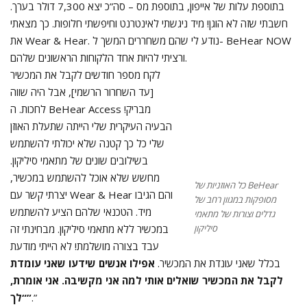
בתוספת עלות של אייפון, בתוספת מס – סה”כ יצא 7,300 דולר בערך.
חשבתי שזה לא הוגן! מיד ניגשתי לאינטרנט וחיפשתי חלופות. כך מצאתי
את Wear & Hear. נודע לי שהם משחררים המשך ל- BeHear NOW
ורציתי להיות אחד הלקוחות הראשונים שלהם.
לקח מספר חודשים לקבל את המכשיר
[עד השחרור הרשמי], אבל היה שווה
לחכות. ה BeHear Access מבריק!
כל האוזניות של BeHear
הבעיה העיקרית שלי הייתה שתעלת האוזן
מסופקות במגוון רחב של
שלי כל כך קטנה שלא יכולתי להשתמש
גדלים וצורות של מתאמי
בשילובים שונים של מתאמי סיליקון.
סיליקון
מחשש שלא אוכל להשתמש במכשיר,
יצרתי קשר עם Wear & Hear והם הגיבו מיד. הטכנאי שלהם הציע
להשתמש במכשיר ללא מתאמי סיליקון. מבחינתי זה עבד בצורה
מושלמת! לא הייתי מודעת בכלל שאני עונדת את המכשיר.
אפילו אנשים
שידעו שאני עומדת לקבל את המכשיר שואלים אותי למה אני
.”
מקשיבה. אני אומרת, “לך”
גיליתי שבמרכז לקשיש בו אני משתתפת