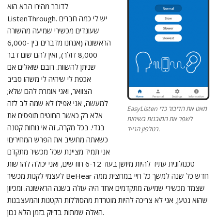
שעונדים מכשירי שמיעה מהשורה
הראשונה (אנחנו מדברים בין 6,000-
8,000 דולר), ואין להם שום דבר
שניתן להשוות. רובם שואלים אם
אכפת לי שיהיה לי משהו סביב
הצוואר, ואני אומרת להם שלא;
למעשה, אני אפילו לא שמה לב לזה
EasyListen מאט את הדיבור כדי
אלא רק כאשר החוטים תופסים את
לשפר את המובנות בשיחות
בגדי. בכל מקרה, זה אי נוחות קטנה
בטלפון הנייד.
כשאתה מחשיב את הפרש המחירים!
אני תמיד מציינת שכל מכשיר מתקדם
טכנולוגית עתיד להיות מיושן בעוד 6-12 חודשים, ואני יכולה להרשות
לעצמי לקנות מכשיר BeHear חדש כל שנה למשך כל חיי במחצית ממה
שצמד מכשירי שמיעה מתקדמים אחד היה עולה בשנה הראשונה. ומכיוון
שהוא נטען, אני לא צריכה להיות מוטרדת מהסוללות הקטנות והמעצבנות
האלה שמתות בדיוק בזמן הלא נכון.
אחד הדברים שאני
מעריכה באלנגו הוא