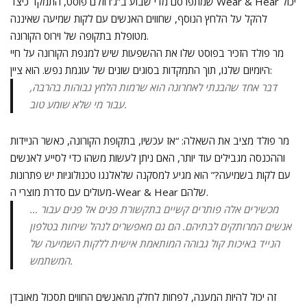
שמתפרסם מדי שבוע ב”ג’רוזלם פוסט, התמקד כיצד Wear & Hear יכול
להקל על הלחץ הנוסף, שחווים האנשים עם לקות שמיעה שאיננה
מטופלת בתקופה של וירוס הקורונה.
מר פולד הזכיר בפוסט שלו את ההשפעות שיש למגפת הקורונה על חיי
היומיום שלנו, תוך התמקדות בסוגים שונים של עוגמת נפש. הוא ציין:
דבר אחד שהבנתי לאחרונה הוא שרמות הלחץ גבוהות בהרבה,
עבור מי שלא שומע טוב.
מר פולד מציב את השאלה: “אז עכשיו, בתקופת הקורונה, כאשר הניידות
וההכנסה מגבילים עוד יותר, האם ניתן לעשות משהו כדי לסייע לאנשים
עם לקות בשמיעה?” הוא מגיע למסקנה שלאלנגו טכנולוגיות יש פתרונות
מעולים עם סדרת מוצרי ה-Wear & Hear שלהם.
… מכשירים אלה פותרים קשיים בתקשורת פנים אל פנים עבור
אנשים המרותקים לבתיהם. הם גם מאפשרים לנהל שיחות בטלפון
הנייד באיכות קול גבוהה המותאמת אישית ללקות השמיעה של
המשתמש.
זה יכול להיות המענה, לפחות לחלק מהאנשים החווים תסכול מאובדן