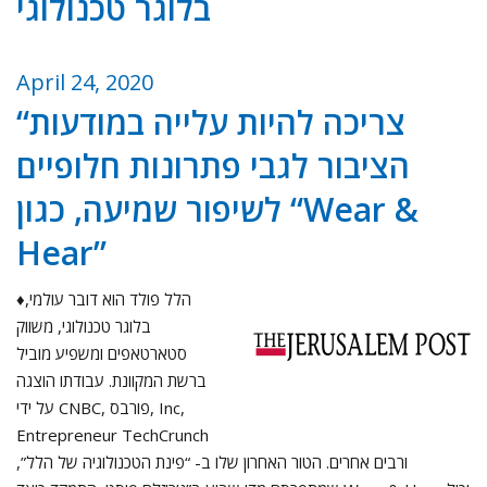
בלוגר טכנולוגי
April 24, 2020
“צריכה להיות עלייה במודעות
הציבור לגבי פתרונות חלופיים
לשיפור שמיעה, כגון “Wear &
Hear”
♦הלל פולד הוא דובר עולמי,
בלוגר טכנולוגי, משווק
סטארטאפים ומשפיע מוביל
ברשת המקוונת. עבודתו הוצגה
על ידי CNBC, פורבס, Inc,
Entrepreneur TechCrunch
ורבים אחרים. הטור האחרון שלו ב- “פינת הטכנולוגיה של הלל”,