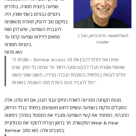
שמיעה בינונית חמורה, בתדרים
בינוניים-גבוהים בשתי אוזניו, היה
במיקום טוב להפיק תועלת מהאוזניות
להגברת השמיעה, שיש להן טווח
ברוס בראון, עורך ב- HealthTech
מתאים לירידות שמיעה קלות עד
Insider
בינוניות-חמורות.
הוא מדווח:
“אוזניות ה – BeHear Access שיפרו את יכולתי להבין את מה
שאשתי אומרת מבלי לבקש ממנה לחזור על עצמה כל הזמן. שנינו
יכולים לצפות בטלוויזיה בעוצמת הגברה סבירה, משום שאני פשוט
יכול להגביר מעט בעזרת מתג העוצמה באוזניות.”
מגפת הקורונה מפריעה לאורח החיים עבור רובנו, אם לא כולנו. אלה
הסובלים מלקות בשמיעה עשויים לחוש מושפעים במיוחד בגלל הריחוק
החברתי, המחמיר את קשיי השמיעה ומגביר את התסכול במהלך ניסיונות
התקשורת. מר בראון הצליח להוקיר את טכנולוגיית Wear & Hear
BeHear במצבים אלה. הוא כותב: