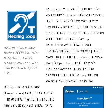
בשיעורי התעמלות מציעים לולאות שמיעה
אישיות, שאיפשרו לי להשתמש במצב
סליל השראה במכשיר (T-Coil). הופתעתי
שיכולתי להבחין במילים במה שהיה בעיקר
קיר של רעש ממערכת ההגברה.
בפעם האחרונה שצפיתי בתכנית
כשתראו סמל זה תדעו שה –
בתיאטרון המקומי שלנו, הצלחתי לשמוע כ
BeHear ACCESS שלכם יכול
-20% ממה שאמרו הדוברים. ידעתי שאני
לעבוד ביחד עם מערכת
לולאת השראה שבמקום, כדי
לא יכולה לחזור. לאחר שקיבלתי את
לספק לכם את השמע הטוב
BeHear Access, פניתי לתיאטרון
ביותר
ושמחתי לשמוע שהם תומכים במקלטי
סליל השראה (T-Coil). אני אחזור!
התכונה המועדפת עלי היא
[EasyListen] איטי, איטי יותר, איטי
ביותר, הגדרה במהלך שיחות טלפון –
כל כך שימושי כשאתה מנסה להאזין
לדובר מהיר! הבא הוא
ListenThrough. יש לי כמה חברים