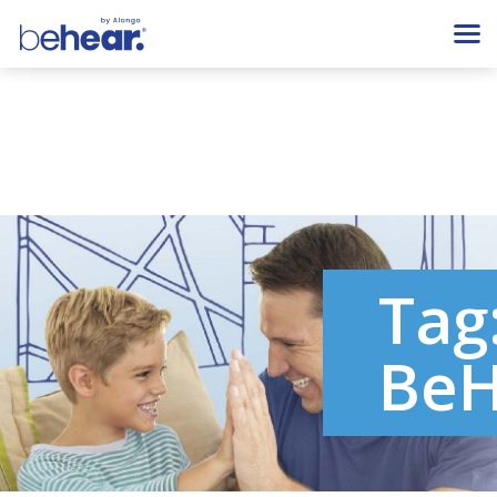
Tag
BeH