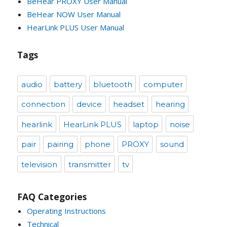
HearLink PLUS User Manual
Tags
audio
battery
bluetooth
computer
connection
device
headset
hearing
hearlink
HearLink PLUS
laptop
noise
pair
pairing
phone
PROXY
sound
television
transmitter
tv
FAQ Categories
Operating Instructions
Technical
General – Pre-Sales Questions
Product Specifications