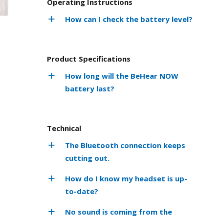
Operating Instructions
How can I check the battery level?
Product Specifications
How long will the BeHear NOW
battery last?
Technical
The Bluetooth connection keeps
cutting out.
How do I know my headset is up-
to-date?
No sound is coming from the