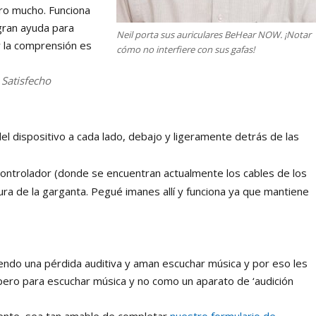
ro mucho. Funciona
gran ayuda para
Neil porta sus auriculares BeHear NOW. ¡Notar
 y la comprensión es
cómo no interfiere con sus gafas!
 Satisfecho
del dispositivo a cada lado, debajo y ligeramente detrás de las
 controlador (donde se encuentran actualmente los cables de los
tura de la garganta. Pegué imanes allí y funciona ya que mantiene
ndo una pérdida auditiva y aman escuchar música y por eso les
 pero para escuchar música y no como un aparato de ‘audición
liente, sea tan amable de completar
nuestro formulario de