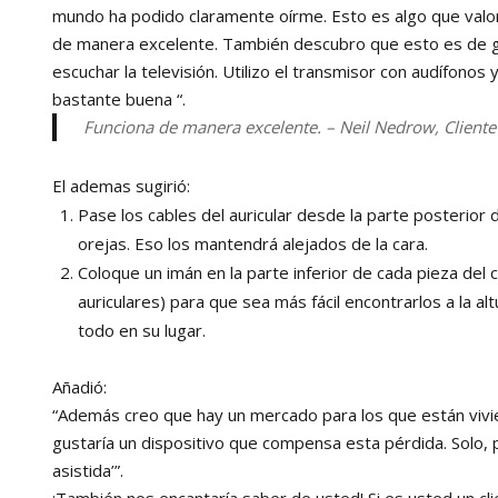
mundo ha podido claramente oírme. Esto es algo que valo
de manera excelente. También descubro que esto es de 
escuchar la televisión. Utilizo el transmisor con audífonos
bastante buena “.
Funciona de manera excelente. – Neil Nedrow, Cliente
El ademas sugirió:
Pase los cables del auricular desde la parte posterior 
orejas. Eso los mantendrá alejados de la cara.
Coloque un imán en la parte inferior de cada pieza del
auriculares) para que sea más fácil encontrarlos a la al
todo en su lugar.
Añadió:
“Además creo que hay un mercado para los que están vivie
gustaría un dispositivo que compensa esta pérdida. Solo,
asistida’”.
¡También nos encantaría saber de usted! Si es usted un c