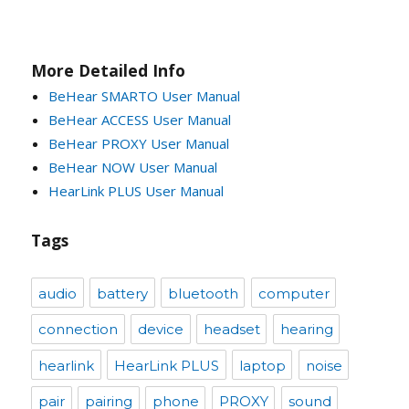
More Detailed Info
BeHear SMARTO User Manual
BeHear ACCESS User Manual
BeHear PROXY User Manual
BeHear NOW User Manual
HearLink PLUS User Manual
Tags
audio
battery
bluetooth
computer
connection
device
headset
hearing
hearlink
HearLink PLUS
laptop
noise
pair
pairing
phone
PROXY
sound