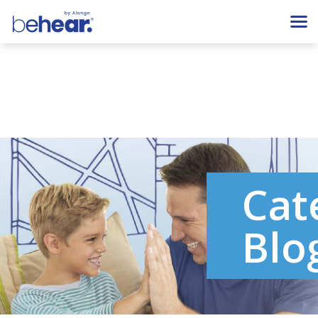
Cat
Blo